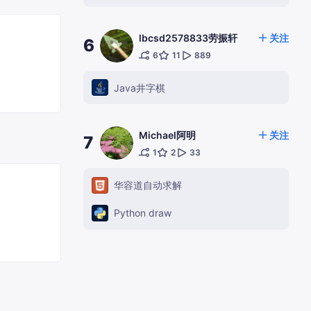
lbcsd2578833劳振轩
关注
6
6
11
889
Java井字棋
Michael阿明
关注
7
1
2
33
华容道自动求解
Python draw