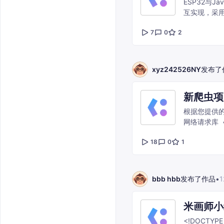
ESP32与Java平台
互实现，采用
协议约定及全
7
0
2
细节。 一、交互前提：ESP32端核心约定（简化说明） Java端与ESP32的交互核心是「统一通
信协议+标准
xyz242526NY
发布了
新爬虫项
根据您提供的
网络请求库 • request
和编码
18
0
1
bbb hbb
发布了作品
•
1
米画师小
<!DOCTYPE html> <ht