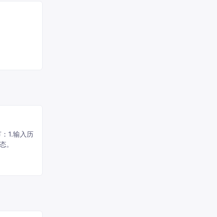
：1.输入历
状态。