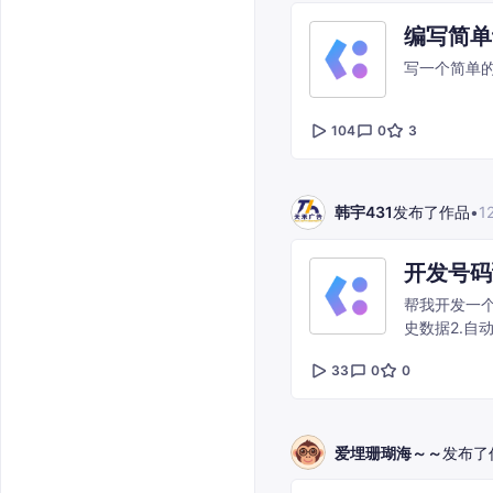
编写简单
写一个简单
104
0
3
韩宇431
发布了作品
•
1
开发号码
帮我开发一
史数据2.自
33
0
0
爱埋珊瑚海～～
发布了