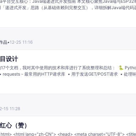
交互核心：Java端递进式开发指南 本文核心聚焦Java端与ESP32单片机的交
「递进式开发」思路（从基础依赖到完整交互），详细拆解Java端代码
链路交互流程。ESP32单片机部分仅说明与Java交互的核心前提，不展
作品
•
12-25 11:16
目设计
17个文档，我对其中使用的技术和库进行了系统整理和总结： 🐍 Python
s - 最常用的HTTP请求库 • 用于发送GET/POST请求 • 处理响应状态码
 • 支持参数传递和头部设置 2. 数据解析库 • BeautifulSoup (bs4) - HTML
2-15 11:28
红心（赞）
ml lang="zh-CN"> <head> <meta charset="UTF-8"> <title>获取小红