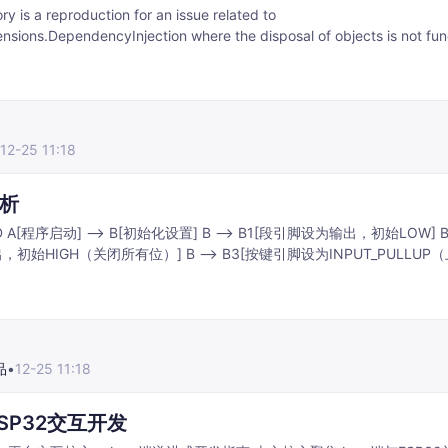
ory is a reproduction for an issue related to
nsions.DependencyInjection where the disposal of objects is not fun
he issue is documented at
hub.com/autofac/Autofac.Extensions.DependencyInjection/issues/68.
udes C# files demonstrating the problem, such as MyDisposable.cs, 
cs, under the MIT license. The repository aims to provide a clear ex
 facilitate debugging and resolution.
12-25 11:18
析
> B2[位
所有位）] B --> B3[按键引脚设为INPUT_PULLUP（上拉输
入）] B --> B4[显示缓冲区初始化0000（DuanMa[0]）] B --> C[进入主
品
•
12-25 11:18
ESP32交互开发