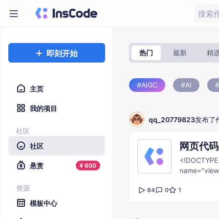
即刻开始
热门
最新
精
#AIGC
#AI
主页
我的项目
qq_20779823
发布了
社区
网页代码
社区
<!DOCTYPE html> <
悬赏
¥
600
name="viewport
器</t
资源
84
0
1
模板中心