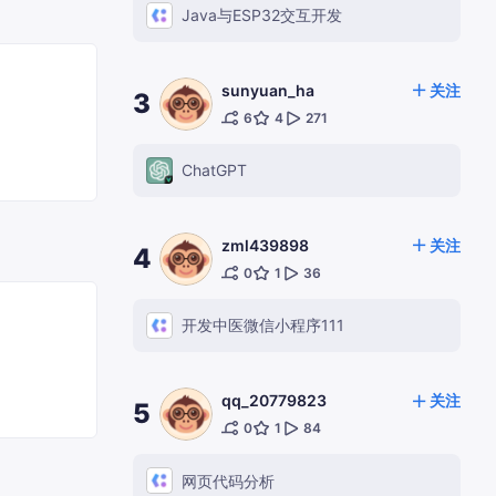
Java与ESP32交互开发
sunyuan_ha
关注
3
6
4
271
ChatGPT
zml439898
关注
4
0
1
36
开发中医微信小程序111
qq_20779823
关注
5
0
1
84
网页代码分析