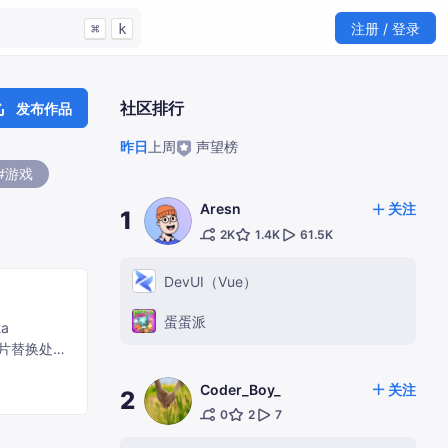
注册 / 登录
⌘
k
社区排行
发布作品
昨日
上周
声望榜
#游戏
Aresn
关注
1
2K
1.4K
61.5K
DevUI（Vue）
蛋蛋派
Coder_Boy_
关注
2
0
2
7