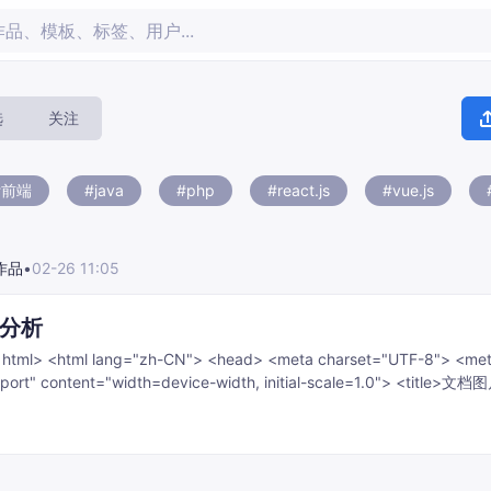
选
关注
#前端
#java
#php
#react.js
#vue.js
作品
•
02-26 11:05
分析
html lang="zh-CN"> <head> <meta charset="UTF-8"> <meta
" content="width=device-width, initial-scale=1.0"> <title>文档图片替换处理
itle> <script src="htt