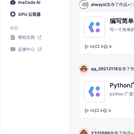
InsCode AI
alwaysl
发布了作品
•
0
GPU 云容器
编写简单
帮助
写一个简单
帮助文档
55
0
0
反馈中心
qq_39213116
发布了
Pytho
15
0
0
Y335686
发布了作品
•