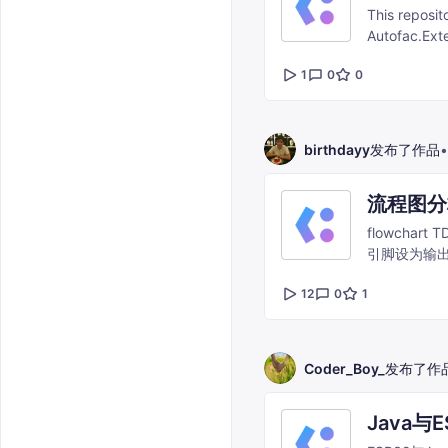
This reposit
Autofac.Exte
expected. T
1
0
0
https://git
project incl
and Startup.
the issue to
birthdayy
发布了作品
•
流程图分
flowchart TD A[程序启动] --> B[初始化设置] B --> B1[段引脚设为输出，初始LOW] B --
引脚设为输出，初始HIGH（关闭
12
0
1
Coder_Boy_
发布了作
Java与