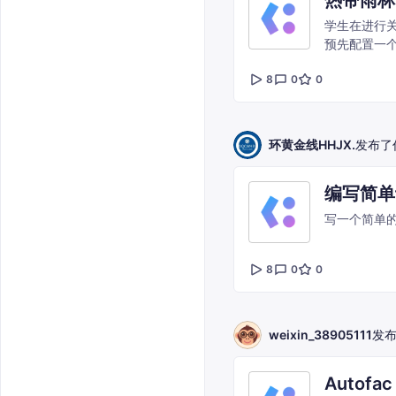
热带雨林
学生在进行关
预先配置一个
学生可以随时
8
0
0
环黄金线HHJX.
发布了
编写简单
写一个简单
8
0
0
weixin_38905111
发
Autofac