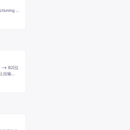
ctioning as
 The
Program.cs,
ample of