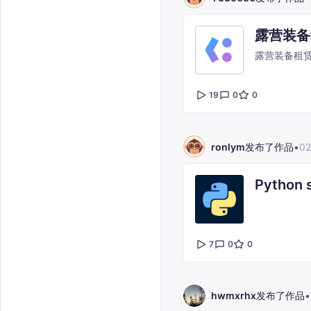
露营装备
露营装备租
19
0
0
ronlym
发布了作品
•
02
Python s
7
0
0
hwmxrhx
发布了作品
•